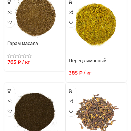
Гарам масала
Перец лимонный
765
₽
/ кг
385
₽
/ кг