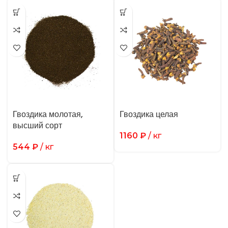
Гвоздика молотая,
Гвоздика целая
высший сорт
1160
₽
/ кг
544
₽
/ кг