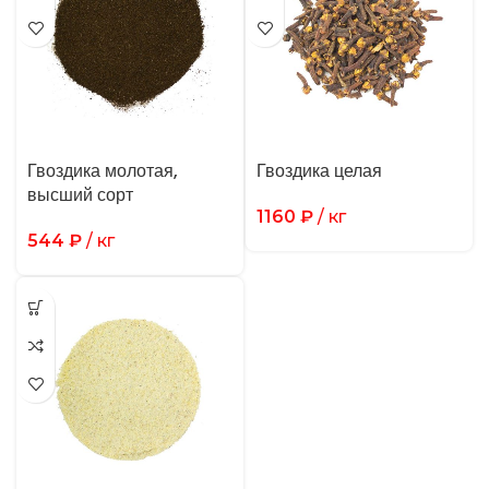
Гвоздика молотая,
Гвоздика целая
высший сорт
1160
₽
/ кг
544
₽
/ кг