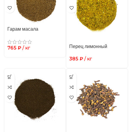
Гарам масала
Перец лимонный
765
₽
/ кг
385
₽
/ кг