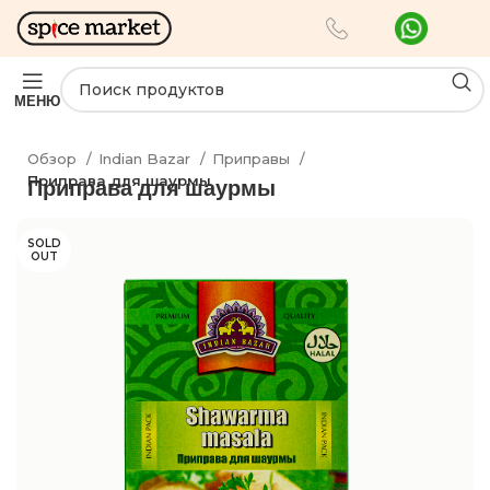
МЕНЮ
Обзор
Indian Bazar
Приправы
Приправа для шаурмы
Приправа для шаурмы
SOLD
OUT