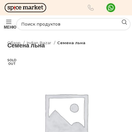
МЕНЮ
Обзор
Indian Bazar
Семена льна
Семена льна
SOLD
OUT