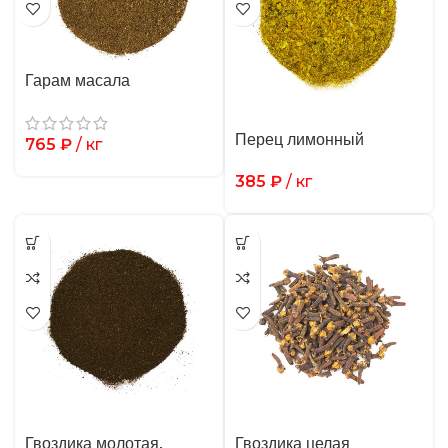
Гарам масала
Перец лимонный
765
₽
/ кг
385
₽
/ кг
Гвоздика молотая,
Гвоздика целая