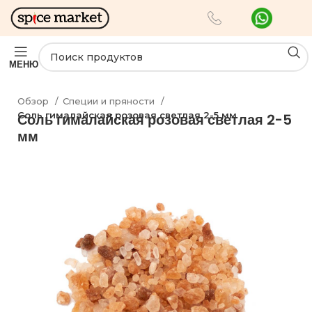
МЕНЮ
Обзор
Специи и пряности
Соль гималайская розовая светлая 2-5 мм
Соль гималайская розовая светлая 2-5
мм