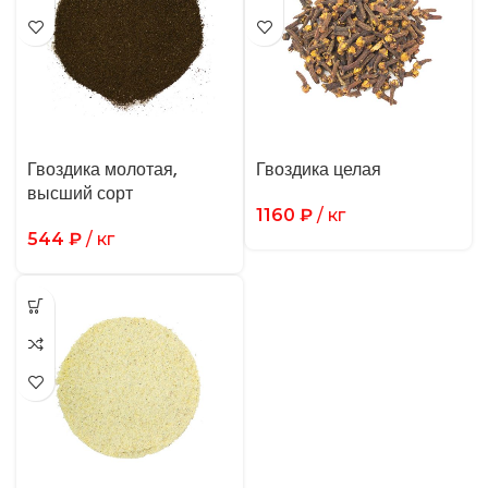
Гвоздика молотая,
Гвоздика целая
высший сорт
1160
₽
/ кг
544
₽
/ кг