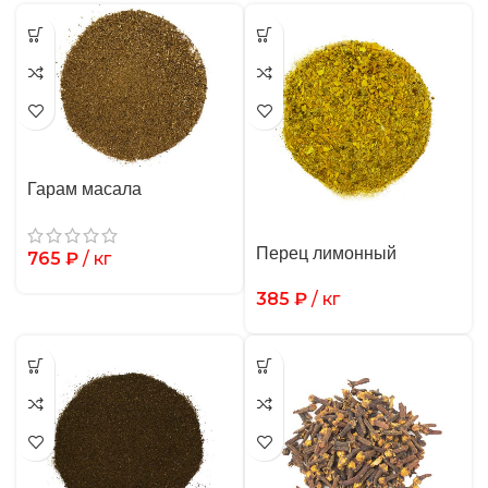
Гарам масала
Перец лимонный
765
₽
/ кг
385
₽
/ кг