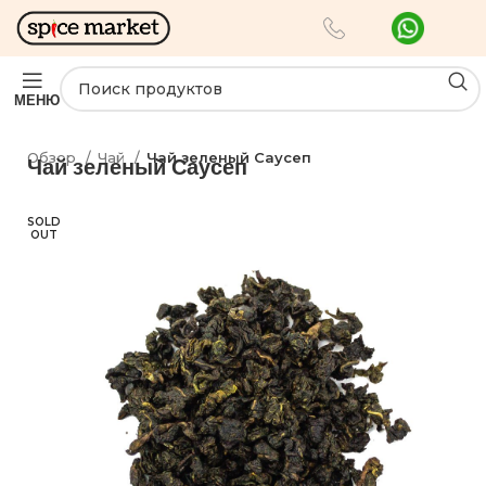
МЕНЮ
Обзор
Чай
Чай зеленый Саусеп
Чай зеленый Саусеп
SOLD
OUT