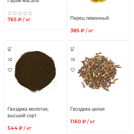
Гарам масала
Перец лимонный
765
₽
/ кг
385
₽
/ кг
Гвоздика молотая,
Гвоздика целая
высший сорт
1160
₽
/ кг
544
₽
/ кг