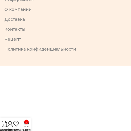
O компании
Доставка
Контакты
Рецепт
Политика конфиденциальности
0
аталог
Список пожеланий
Мой счет
Cart