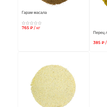
Гарам масала
765
₽
/ кг
Перец 
385
₽
/