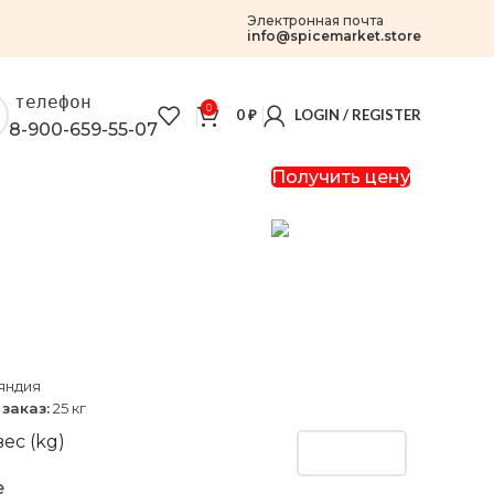
Электронная почта
info@spicemarket.store
телефон
0
0
₽
LOGIN / REGISTER
8-900-659-55-07
Получить цену
яндия
заказ:
25 кг
ес (kg)
e