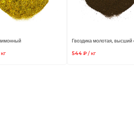
лимонный
Гвоздика молотая, высший 
 кг
544
₽
/ кг