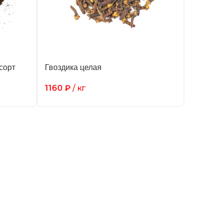
сорт
Гвоздика целая
1160
₽
/ кг