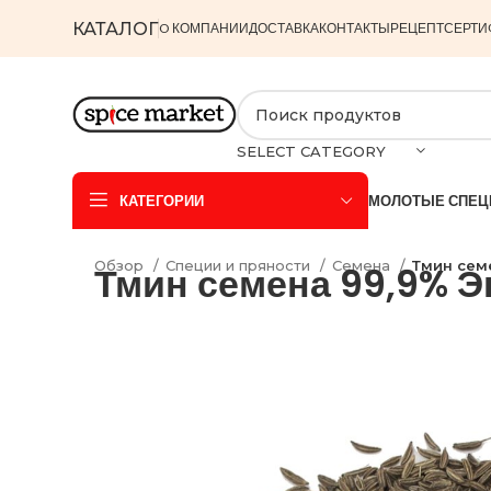
КАТАЛОГ
O КОМПАНИИ
ДОСТАВКА
КОНТАКТЫ
РЕЦЕПТ
СЕРТИ
SELECT CATEGORY
КАТЕГОРИИ
МОЛОТЫЕ СПЕЦ
Обзор
Специи и пряности
Семена
Тмин сем
Тмин семена 99,9% Э