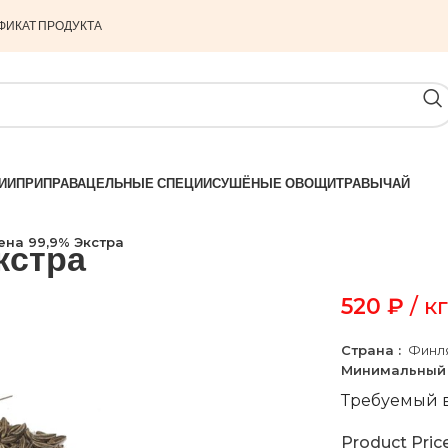
ФИКАТ ПРОДУКТА
ИИ
ПРИПРАВА
ЦЕЛЬНЫЕ СПЕЦИИ
СУШЁНЫЕ ОВОЩИ
ТРАВЫ
ЧАЙ
ена 99,9% Экстра
кстра
520
₽
/ кг
Страна :
Финл
Минимальный 
Требуемый в
Product Pric