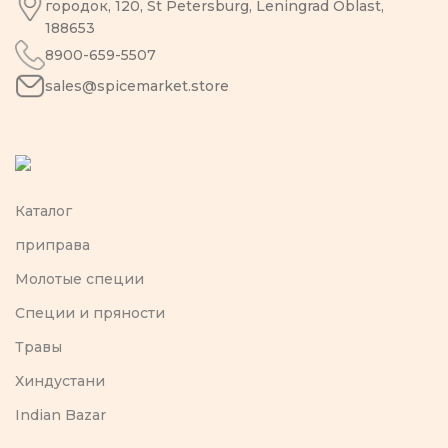
городок, 120, St Petersburg, Leningrad Oblast,
188653
8900-659-5507
sales@spicemarket.store
Каталог
приправа
Молотые специи
Специи и пряности
Травы
Хиндустани
Indian Bazar