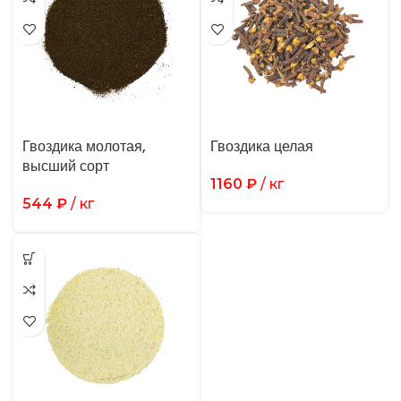
Гвоздика молотая,
Гвоздика целая
высший сорт
1160
₽
/ кг
544
₽
/ кг