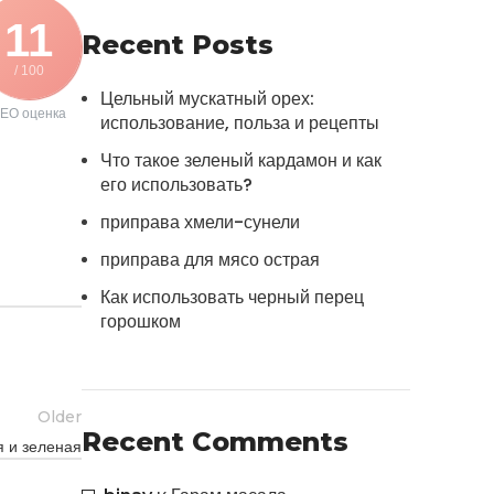
11
Recent Posts
/ 100
Цельный мускатный орех:
EO оценка
использование, польза и рецепты
Что такое зеленый кардамон и как
его использовать?
приправа хмели-сунели
приправа для мясо острая
Как использовать черный перец
горошком
Older
Recent Comments
я и зеленая