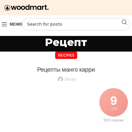
МЕНЮ
Рецепт
RECIPES
Рецепты манго карри
Binay
9
/ 100
SEO оценка