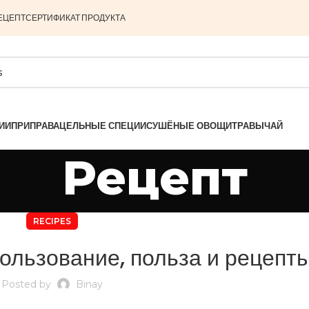
ЕЦЕПТ
СЕРТИФИКАТ ПРОДУКТА
ИИ
ПРИПРАВА
ЦЕЛЬНЫЕ СПЕЦИИ
СУШЁНЫЕ ОВОЩИ
ТРАВЫ
ЧАЙ
Рецепт
RECIPES
пользование, польза и рецепт
Posted by
Binay