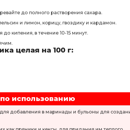
гревайте до полного растворения сахара.
ельсин и лимон, корицу, гвоздику и кардамон.
 до кипения, в течение 10-15 минут.
ячим.
ка целая на 100 г:
 по использованию
 для добавления в маринады и бульоны для создан
ких как пряники и кексы, для придания им теплого,