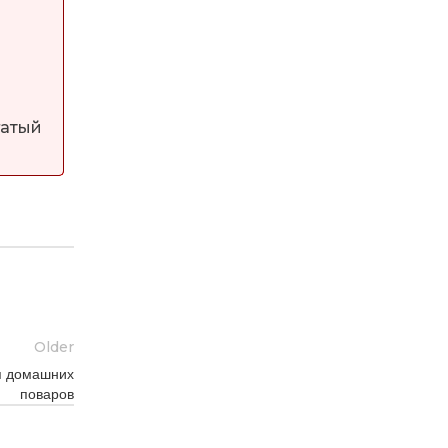
гатый
Older
я домашних
поваров