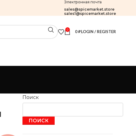
Электронная почта
sales@spicemarket.store
sales1@spicemarket.store
0
0
₽
LOGIN / REGISTER
Поиск
ы
ПОИСК