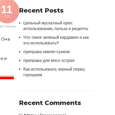
11
Recent Posts
/ 100
Цельный мускатный орех:
EO оценка
использование, польза и рецепты
Что такое зеленый кардамон и как
. Она
его использовать?
приправа хмели-сунели
е и
приправа для мясо острая
Как использовать черный перец
горошком
Recent Comments