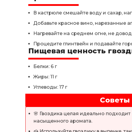
В кастрюле смешайте воду и сахар, на
Добавьте красное вино, нарезанные ап
Нагревайте на среднем огне, не доводя
Процедите глинтвейн и подавайте гор
Пищевая ценность гвозди
Белки: 6 г
Жиры: 11 г
Углеводы: 17 г
Советы
🌸 Гвоздика целая идеально подходит
насыщенного аромата.
🍰 Используйте гвоздику в выпечке, та