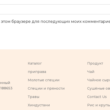
 в этом браузере для последующих моих комментарие
Каталог
Продукт
приправа
Чай
Молотые специи
Чайное сыр
оенный
 188653
Специи и пряности
Сушёные о
Травы
Contact Us
Хиндустани
Рис и круп