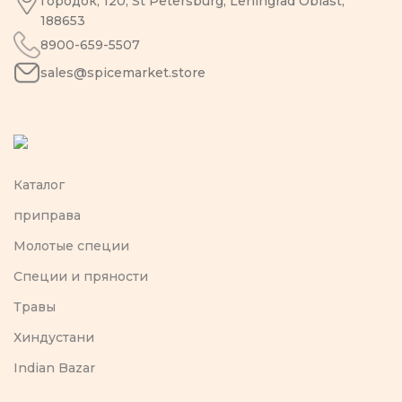
городок, 120, St Petersburg, Leningrad Oblast,
188653
8900-659-5507
sales@spicemarket.store
Каталог
приправа
Молотые специи
Специи и пряности
Травы
Хиндустани
Indian Bazar