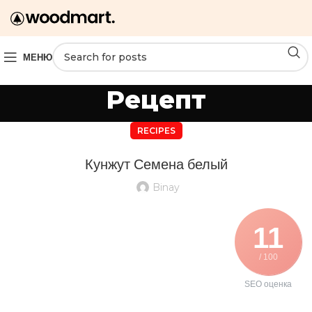
МЕНЮ
Рецепт
RECIPES
Кунжут Семена белый
Binay
11
/ 100
SEO оценка