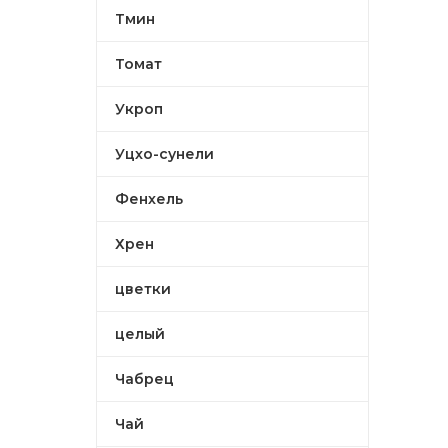
Тмин
Томат
Укроп
Уцхо-сунели
Фенхель
Хрен
цветки
целый
Чабрец
Чай