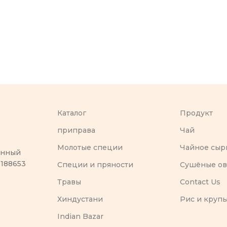
Каталог
Продукт
приправа
Чай
Молотые специи
Чайное сыр
оенный
 188653
Специи и пряности
Сушёные о
Травы
Contact Us
Хиндустани
Рис и круп
Indian Bazar