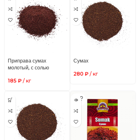
Приправа сумах
Сумах
молотый, с солью
280
₽
/ кг
185
₽
/ кг
SOLD
OUT