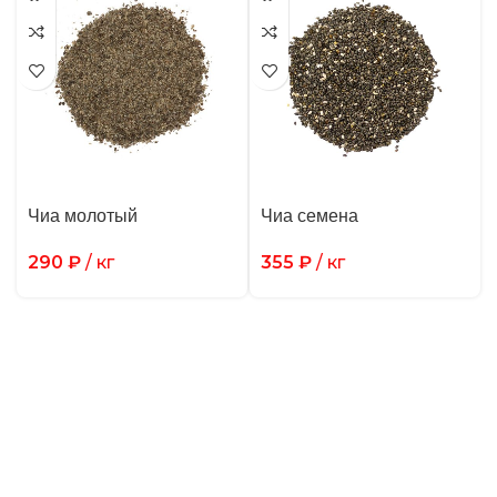
Чиа молотый
Чиа семена
290
₽
/ кг
355
₽
/ кг