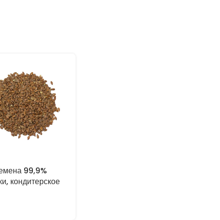
емена 99,9%
ки, кондитерское