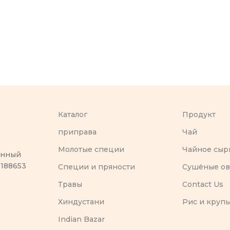
Каталог
Продукт
приправа
Чай
Молотые специи
Чайное сыр
оенный
 188653
Специи и пряности
Сушёные о
Травы
Contact Us
Хиндустани
Рис и круп
Indian Bazar