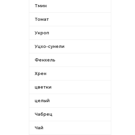
Тмин
Томат
Укроп
Уцхо-сунели
Фенхель
Хрен
цветки
целый
Чабрец
Чай