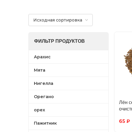
ФИЛЬТР ПРОДУКТОВ
Арахис
Мята
Нигелла
Орегано
Лён с
очист
орех
65
₽
Пажитник