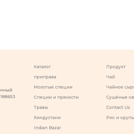
Каталог
Продукт
приправа
Чай
Молотые специи
Чайное сыр
оенный
 188653
Специи и пряности
Сушёные о
Травы
Contact Us
Хиндустани
Рис и круп
Indian Bazar