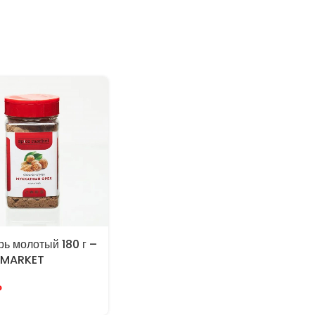
ь молотый 180 г –
EMARKET
₽