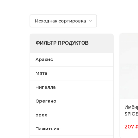
ФИЛЬТР ПРОДУКТОВ
Арахис
Мята
Нигелла
Орегано
Имбир
SPIC
орех
207
Пажитник