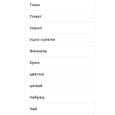
Тмин
Томат
Укроп
Уцхо-сунели
Фенхель
Хрен
цветки
целый
Чабрец
Чай