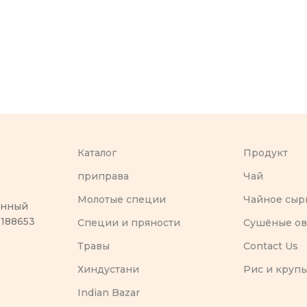
Каталог
Продукт
приправа
Чай
Молотые специи
Чайное сыр
оенный
 188653
Специи и пряности
Сушёные о
Травы
Contact Us
Хиндустани
Рис и круп
Indian Bazar