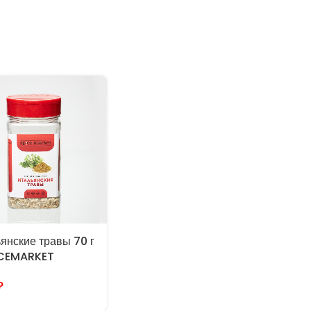
янские травы 70 г
ICEMARKET
₽