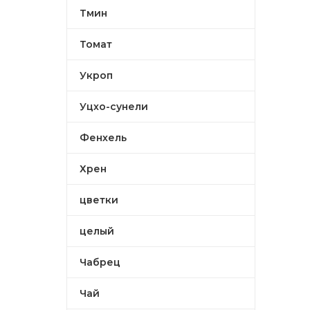
Тмин
Томат
Укроп
Уцхо-сунели
Фенхель
Хрен
цветки
целый
Чабрец
Чай