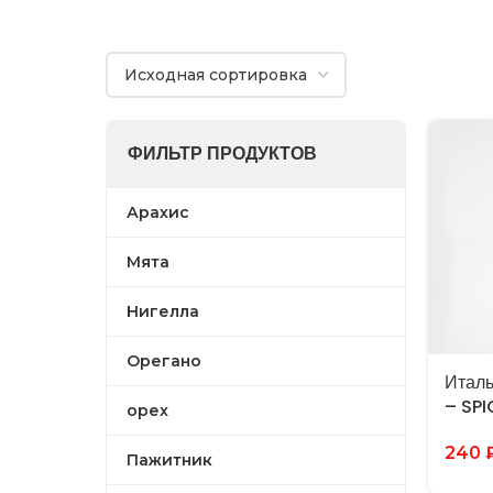
ФИЛЬТР ПРОДУКТОВ
Арахис
Мята
Нигелла
Орегано
Италь
– SP
орех
240
Пажитник