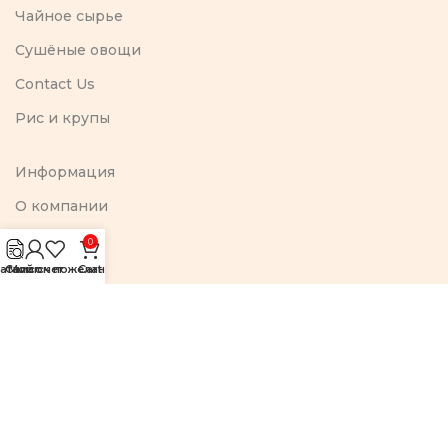
Чайное сырье
Сушёные овощи
Contact Us
Рис и крупы
Информация
O компании
Доставка
0
аталог
Список пожеланий
Мой счет
Cart
Контакты
Рецепт
Политика конфиденциальности