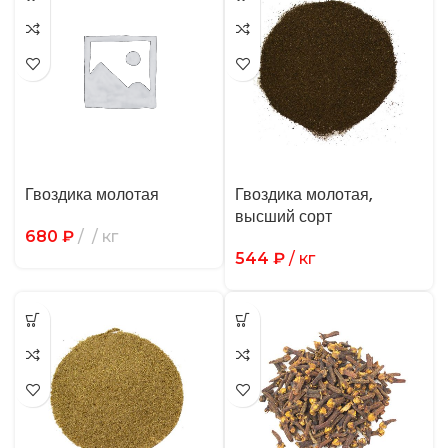
Гвоздика молотая
Гвоздика молотая,
высший сорт
680
₽
/ кг
544
₽
/ кг