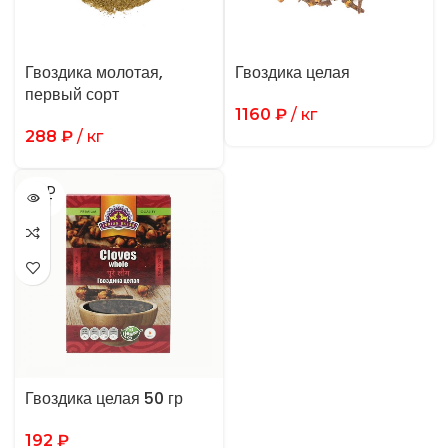
Гвоздика молотая,
Гвоздика целая
первый сорт
1160
₽
/ кг
288
₽
/ кг
SOLD
OUT
Гвоздика целая 50 гр
192
₽