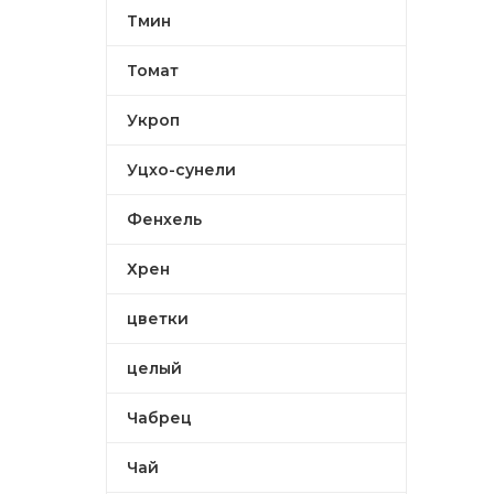
Тмин
Томат
Укроп
Уцхо-сунели
Фенхель
Хрен
цветки
целый
Чабрец
Чай