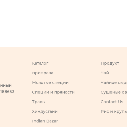
Каталог
Продукт
приправа
Чай
Молотые специи
Чайное сыр
оенный
 188653
Специи и пряности
Сушёные о
Травы
Contact Us
Хиндустани
Рис и круп
Indian Bazar