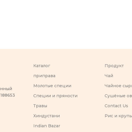
Каталог
Продукт
приправа
Чай
Молотые специи
Чайное сыр
оенный
 188653
Специи и пряности
Сушёные о
Травы
Contact Us
Хиндустани
Рис и круп
Indian Bazar