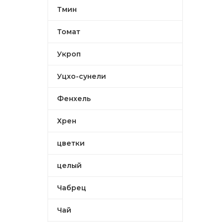
Тмин
Томат
Укроп
Уцхо-сунели
Фенхель
Хрен
цветки
целый
Чабрец
Чай