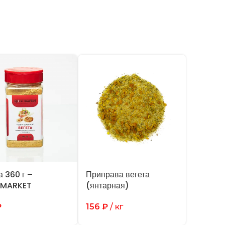
а 360 г –
Приправа вегета
EMARKET
(янтарная)
₽
156
₽
/ кг