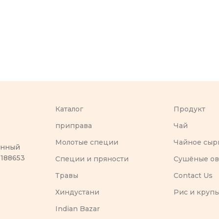
Каталог
Продукт
приправа
Чай
Молотые специи
Чайное сыр
оенный
 188653
Специи и пряности
Сушёные о
Травы
Contact Us
Хиндустани
Рис и круп
Indian Bazar