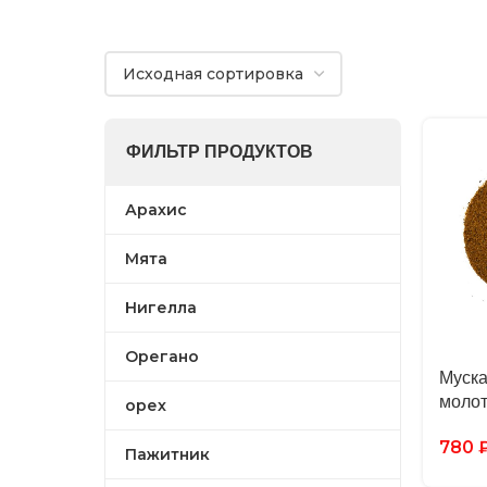
ФИЛЬТР ПРОДУКТОВ
Арахис
Мята
Нигелла
Орегано
Муска
моло
орех
780
Пажитник