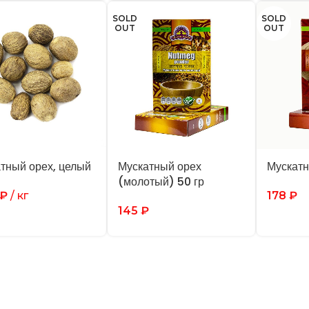
SOLD
SOLD
OUT
OUT
тный орех, целый
Мускатный орех
Мускатн
(молотый) 50 гр
₽
/ кг
178
₽
145
₽