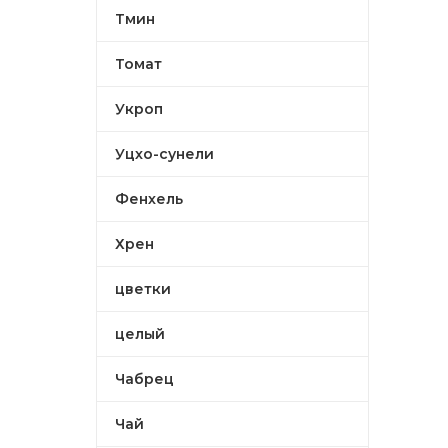
Тмин
Томат
Укроп
Уцхо-сунели
Фенхель
Хрен
цветки
целый
Чабрец
Чай