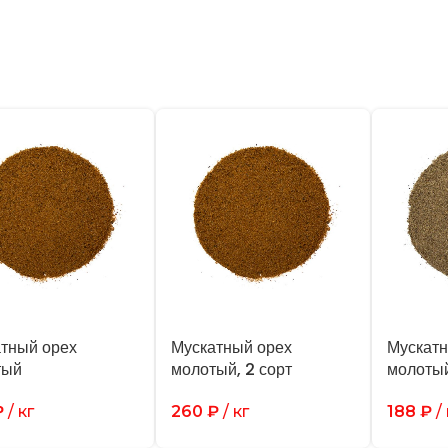
тный орех
Мускатный орех
Мускатн
тый
молотый, 2 сорт
молотый
₽
/ кг
260
₽
/ кг
188
₽
/ 