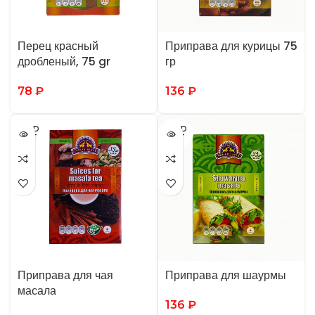
Перец красный
Приправа для курицы 75
дробленый, 75 gr
гр
78
₽
136
₽
SOLD
SOLD
OUT
OUT
Приправа для чая
Приправа для шаурмы
масала
136
₽