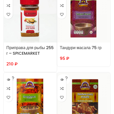
Приправа для рыбы 255
Тандури масала 75 гр
г – SPICEMARKET
95
₽
210
₽
SOLD
SOLD
OUT
OUT