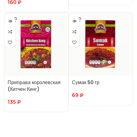
160
₽
SOLD
SOLD
OUT
OUT
Приправа королевская
Сумак 50 гр
(Китчен Кинг)
69
₽
135
₽