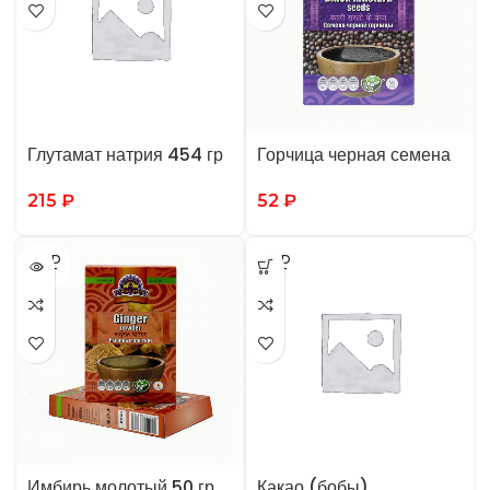
Глутамат натрия 454 гр
Горчица черная семена
215
₽
52
₽
SOLD
SOLD
OUT
OUT
Имбирь молотый 50 гр
Какао (бобы)