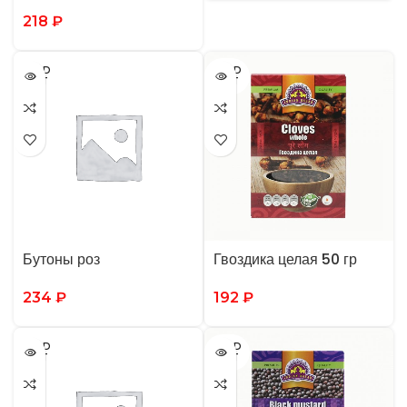
SPICEMARKET
218
₽
SOLD
SOLD
OUT
OUT
Бутоны роз
Гвоздика целая 50 гр
234
₽
192
₽
SOLD
SOLD
OUT
OUT