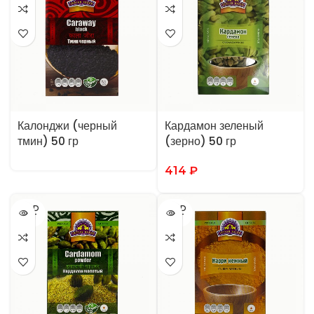
Калонджи (черный
Кардамон зеленый
тмин) 50 гр
(зерно) 50 гр
414
₽
SOLD
SOLD
OUT
OUT