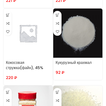
221
₽
221
₽
Кокосовая
Кукурузный крахмал
стружка(файн), 45%
92
₽
220
₽