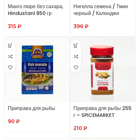
Манго пюре без сахара,
Нигелла семена / Тмин
Hindustani 850 гр
черный / Калонджи
315
₽
396
₽
Приправа для рыбы
Приправа для рыбы 255
г – SPICEMARKET
90
₽
210
₽