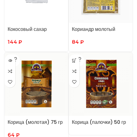
Кокосовый сахар
Кориандр молотый
144
₽
84
₽
SOLD
SOLD
OUT
OUT
Корица (молотая) 75 гр
Корица (палочки) 50 гр
64
₽