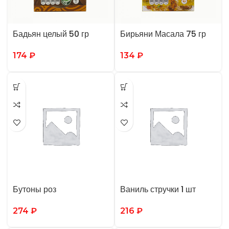
Бадьян целый 50 гр
Бирьяни Масала 75 гр
174
₽
134
₽
Бутоны роз
Ваниль стручки 1 шт
274
₽
216
₽