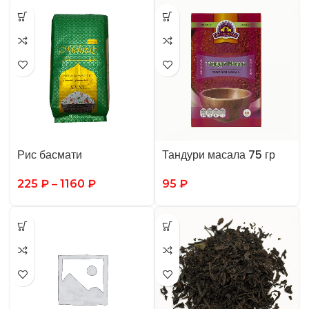
Рис басмати
Тандури масала 75 гр
225
₽
–
1160
₽
95
₽