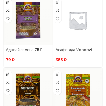
Аджвай семена 75 Г
Асафетида Vandevi
79
₽
385
₽