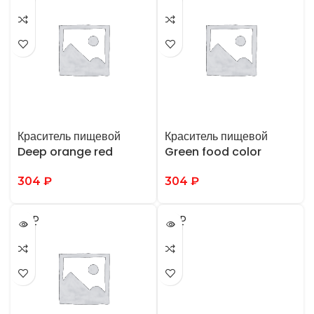
Краситель пищевой
Краситель пищевой
Deep orange red
Green food color
(оранжевый) 100 гр
(зеленый) 100 гр
304
₽
304
₽
SOLD
SOLD
OUT
OUT