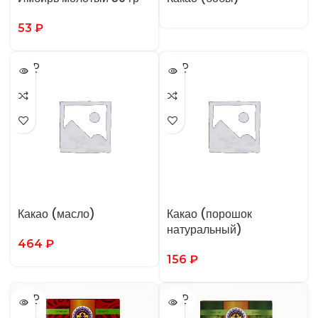
53
₽
SOLD
SOLD
OUT
OUT
Какао (масло)
Какао (порошок
натуральный)
464
₽
156
₽
SOLD
SOLD
OUT
OUT