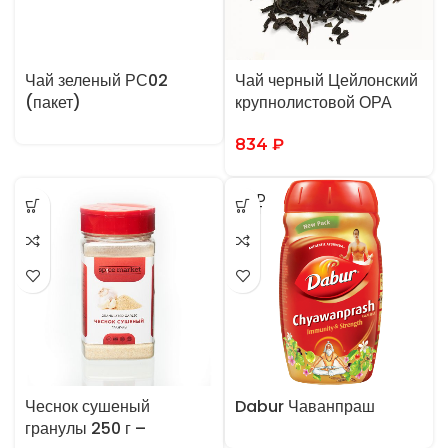
Чай зеленый РС02
Чай черный Цейлонский
(пакет)
крупнолистовой ОРА
834
₽
SOLD
OUT
Чеснок сушеный
Dabur Чаванпраш
гранулы 250 г –